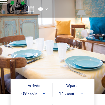
Arrivée
Départ
09
11
/ août
/ août