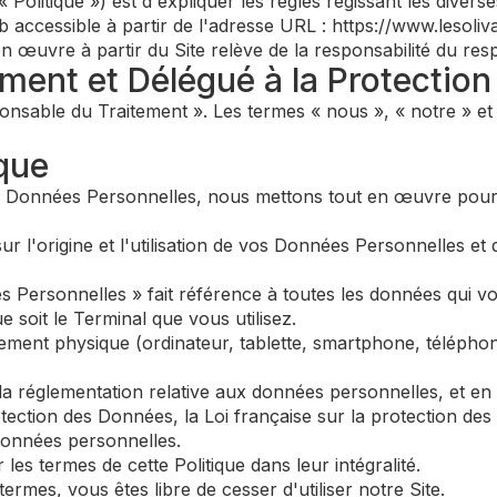
a « Politique ») est d'expliquer les règles régissant les dive
b accessible à partir de l'adresse URL : https://www.lesoliva
 œuvre à partir du Site relève de la responsabilité du res
ement et Délégué à la Protectio
onsable du Traitement ». Les termes « nous », « notre » et «
ique
s Données Personnelles, nous mettons tout en œuvre pour 
ur l'origine et l'utilisation de vos Données Personnelles et 
es Personnelles » fait référence à toutes les données qui 
e soit le Terminal que vous utilisez.
pement physique (ordinateur, tablette, smartphone, téléphone
 la réglementation relative aux données personnelles, et e
ction des Données, la Loi française sur la protection des 
données personnelles.
 les termes de cette Politique dans leur intégralité.
ermes, vous êtes libre de cesser d'utiliser notre Site.