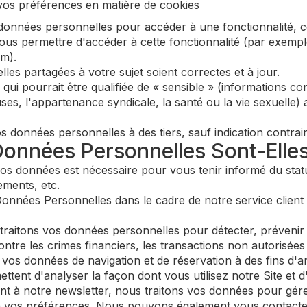
os préférences en matière de cookies
données personnelles pour accéder à une fonctionnalité, 
vous permettre d'accéder à cette fonctionnalité (par exempl
m).
lles partagées à votre sujet soient correctes et à jour.
i pourrait être qualifiée de « sensible » (informations conc
euses, l'appartenance syndicale, la santé ou la vie sexuelle
onnées personnelles à des tiers, sauf indication contraire 
Données Personnelles Sont-Elles
os données est nécessaire pour vous tenir informé du statu
ements, etc.
onnées Personnelles dans le cadre de notre service clie
raitons vos données personnelles pour détecter, prévenir e
ntre les crimes financiers, les transactions non autorisées 
vos données de navigation et de réservation à des fins d'an
ent d'analyser la façon dont vous utilisez notre Site et d'
t à notre newsletter, nous traitons vos données pour gér
n vos préférences. Nous pouvons également vous contacter 