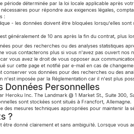
ériode déterminée par la loi locale applicable après vot
 nécessaires pour répondre aux exigences légales, comptab
s :
lique - les données doivent être bloquées lorsqu'elles sont
 est généralement de 10 ans après la fin du contrat, plus l
es pour des recherches ou des analyses statistiques apr
ne vous contacterons plus si vous n'avez pas ouvert nos n
, car vous avez le droit de vous opposer aux communicati
ué sur cette page et notifié par e-mail en cas de changeme
 conserver vos données pour des recherches ou des analys
'est imposée par la Réglementation car il n'est plus possibl
s Données Personnelles
r Heroku Inc. The Landmark @ 1 Market St., Suite 300, Sa
nelles sont stockées sont situés à Francfort, Allemagne.
 des mesures techniques appropriées pour maintenir la s
ts ?
 être donné clairement et sans ambiguïté. Lorsque vous ac