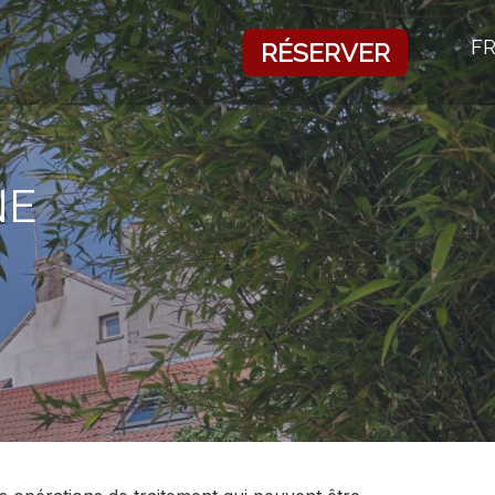
F
RÉSERVER
NE